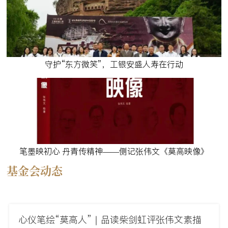
守护“东方微笑”，工银安盛人寿在行动
笔墨映初心 丹青传精神——侧记张伟文《莫高映像》
基金会动态
心仪笔绘“莫高人”｜品读柴剑虹评张伟文素描