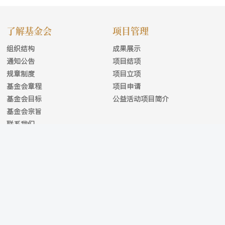
了解基金会
项目管理
组织结构
成果展示
通知公告
项目结项
规章制度
项目立项
基金会章程
项目申请
基金会目标
公益活动项目简介
基金会宗旨
联系我们
网站地图
|
联系我们
|
版权声明
|
友情链接
主办： 版权所有© 2026 All Copyright reserved.
陇ICP备2021001259号-1
地址：中国甘肃省兰州市南滨河东路522号 邮编：730000