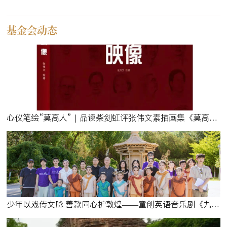
基金会动态
心仪笔绘“莫高人”｜品读柴剑虹评张伟文素描画集《莫高映像》
少年以戏传文脉 善款同心护敦煌——童创英语音乐剧《九色鹿王》公演票房捐赠仪式暨原创歌曲音乐会在莫高窟举行