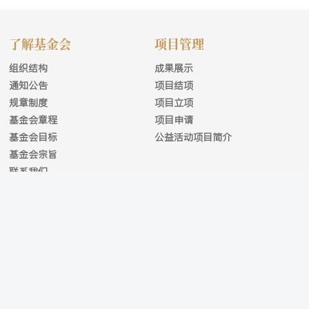
了解基金会
项目管理
组织结构
成果展示
通知公告
项目结项
规章制度
项目立项
基金会章程
项目申请
基金会目标
公益活动项目简介
基金会宗旨
联系我们
网站地图
|
联系我们
|
版权声明
|
友情链接
主办： 版权所有© 2026 All Copyright reserved.
陇ICP备2021001259号-1
地址：中国甘肃省兰州市南滨河东路522号 邮编：730000