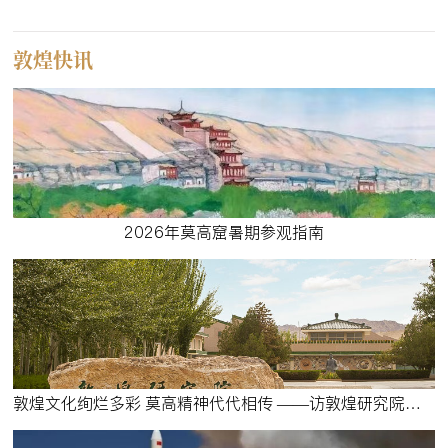
敦煌快讯
2026年莫高窟暑期参观指南
敦煌文化绚烂多彩 莫高精神代代相传 ——访敦煌研究院党委委员、副院长俞天秀